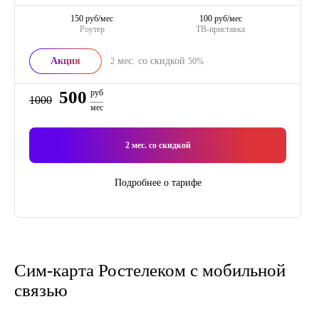
150 руб/мес
100 руб/мес
Роутер
ТВ-приставка
Акция
мес. со скидкой
2
50%
500
руб
1000
мес
2
мес. со скидкой
Подробнее о тарифе
Сим-карта Ростелеком с мобильной
связью