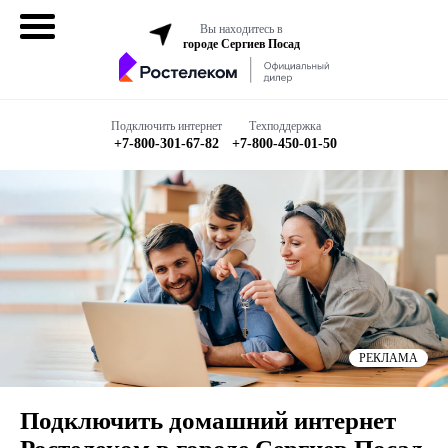
Вы находитесь в
городе Сергиев Посад
Домашний
интернет
Подключить интернет
Техподдержка
+7-800-301-67-82
+7-800-450-01-50
Интернет + ТВ
Все в одном
Все тарифы
Мобильная
связь
РЕКЛАМА
Бизнесу
Подключить домашний интернет
Подключить