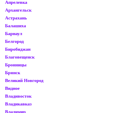
Апрелевка
Ж
Архангельск
Зв
Астрахань
И
Балашиха
Ив
Барнаул
И
Белгород
Ир
Биробиджан
Ис
Благовещенск
Й
Бронницы
Ка
Брянск
Ка
Великий Новгород
Ка
Видное
К
Владивосток
К
Владикавказ
Ке
Владимир
К