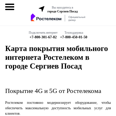
Вы находитесь в
городе Сергиев Посад
Домашний
интернет
Подключить интернет
Техподдержка
+7-800-301-67-82
+7-800-450-01-50
Интернет + ТВ
Карта покрытия мобильного
интернета Ростелеком в
Все в одном
городе Сергиев Посад
Все тарифы
Бизнесу
Покрытие 4G и 5G от Ростелекома
Подключить
Ростелеком постоянно модернизирует оборудование, чтобы
обеспечить максимальную доступность мобильных услуг для
клиентов.