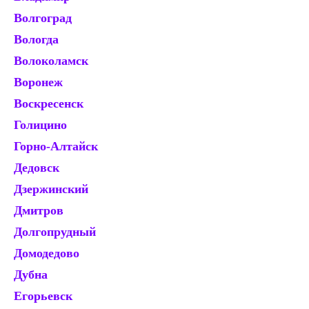
Волгоград
К
Вологда
К
Волоколамск
Ко
Воронеж
Ко
Воскресенск
Кр
Голицино
Кр
Горно-Алтайск
Кр
Дедовск
Кр
Дзержинский
Кр
Дмитров
Ку
Долгопрудный
Ку
Домодедово
Ку
Дубна
К
Егорьевск
Л