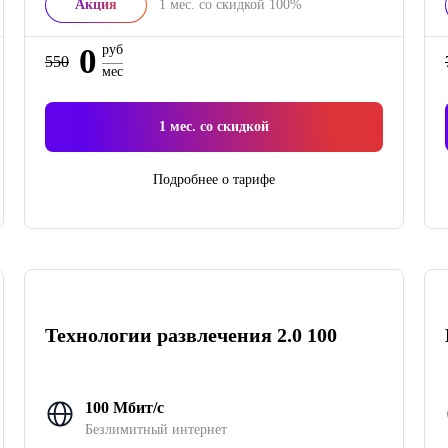
Акция
1
мес. со скидкой
100%
0
руб
550
мес
1
мес. со скидкой
Подробнее о тарифе
Технологии развлечения 2.0 100
100 Мбит/с
Безлимитный интернет