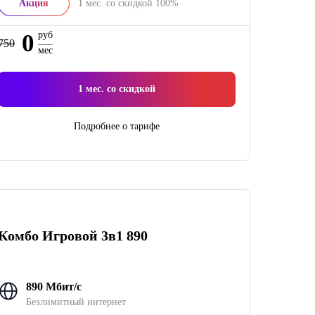
Акция
1
мес. со скидкой
100%
0
руб
750
мес
1
мес. со скидкой
Подробнее о тарифе
Комбо Игровой 3в1 890
890 Мбит/с
Безлимитный интернет