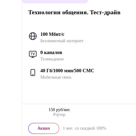
Технологии общения. Тест-драйв
100 Мбит/с
Безлимитный интернет
0 каналов
Телевидение
40 Гб/1000 мин/500 СМС
Мобильная связь
150 руб/мес
Роутер
Акция
1
мес. со скидкой
100%