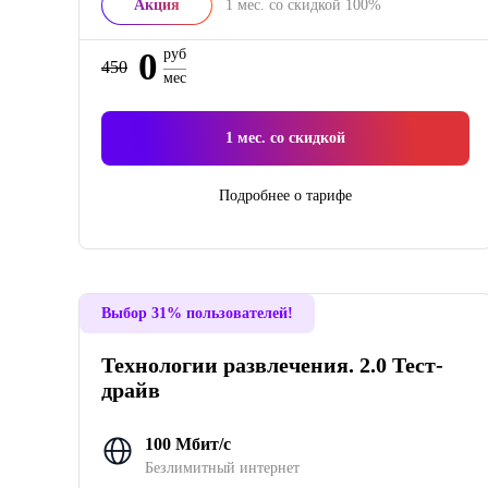
Акция
1
мес. со скидкой
100%
0
руб
450
мес
1
мес. со скидкой
Подробнее о тарифе
Выбор 31% пользователей!
Технологии развлечения. 2.0 Тест-
драйв
100 Мбит/с
Безлимитный интернет